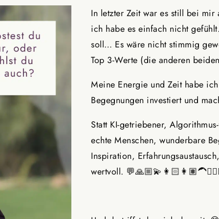
In letzter Zeit war es still bei m
ich habe es einfach nicht gefühl
soll… Es wäre nicht stimmig gewe
Top 3-Werte (die anderen beiden
Meine Energie und Zeit habe ich 
Begegnungen investiert und mach
Statt KI-getriebener, Algorithmu
echte Menschen, wunderbare Be
Inspiration, Erfahrungsaustausc
wertvoll. 💬🙏🏼💫👩🏻👩🏽‍🦱👱🏼‍